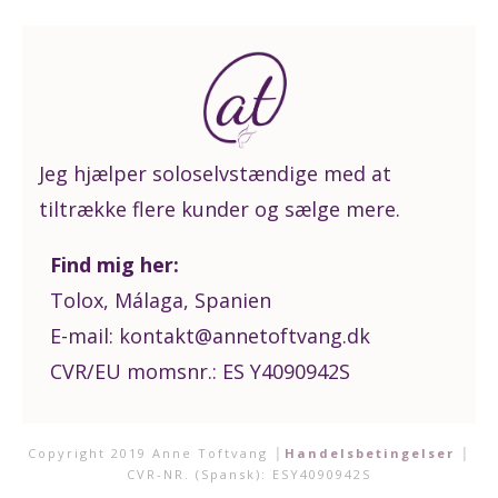
Jeg hjælper soloselvstændige med at
tiltrække flere kunder og sælge mere.
Find mig her:
Tolox, Málaga, Spanien
E-mail: kontakt@annetoftvang.dk
CVR/EU momsnr.: ES Y4090942S
Copyright 2019
Anne Toftvang
│
Handelsbetingelser
│
CVR-NR. (Spansk): ESY4090942S