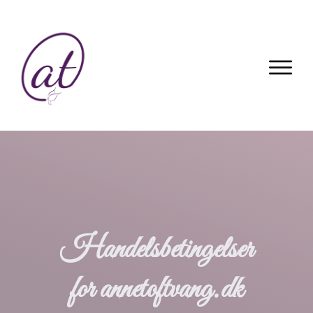
Handelsbetingelser
for annetoftvang.dk